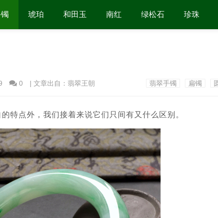
手镯
琥珀
和田玉
南红
绿松石
珍珠
9
0
| 文章出自：翡翠王朝
翡翠手镯
扁镯
自的特点外，我们接着来说它们只间有又什么区别。