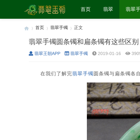
首页
翡翠
翡翠
首页
翡翠手镯
正文
翡翠手镯圆条镯和扁条镯有这些区别
翡翠王朝APP
翡翠手镯
2019-01-16
390
›
›
›
在我们了解完
翡翠手镯
圆条镯与扁条镯各