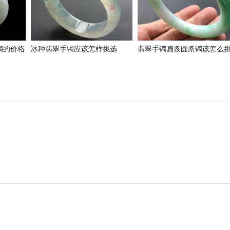
镯的价格
冰种翡翠手镯应该怎样挑选
翡翠手镯扁条圆条镯该怎么