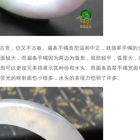
古意，但又不古板。扁条手镯造型温和中正，就翡翠手镯的
光面较大，而扁条手镯因为两边为弧形，底部较平，弧度大，
从而可以更加完美得展示其种份和水头。而圆条翡翠手镯宽面
其荧光的映射面也小很多，水头的表现力也弱了许多。