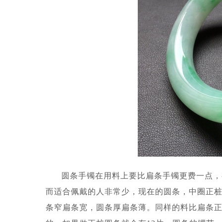
圆条手镯在用料上要比扁条手镯更费一点，
而适合佩戴的人非常少，现在的圆条，中圈正桩，大
条窄扁条宽，圆条厚扁条薄。同样的料比扁条