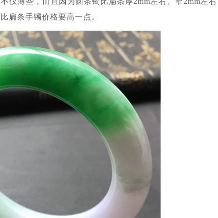
不仅薄些，而且因为圆条镯比扁条厚2mm左右、窄2mm左右
相比扁条手镯价格要高一点。