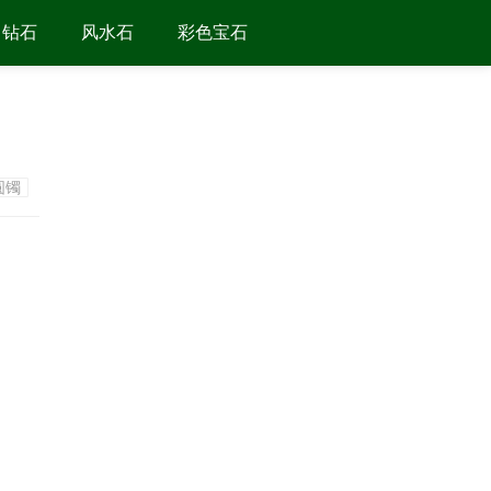
钻石
风水石
彩色宝石
圆镯